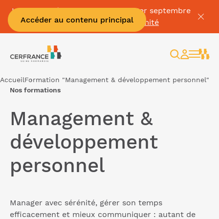
La Facture électronique c'est le 1er septembre
Accéder au contenu principal
👉
Mettez vous en conformité
Rechercher
Espace
client
Accueil
Formation "Management & développement personnel"
Nos formations
Management &
développement
personnel
Manager avec sérénité, gérer son temps
efficacement et mieux communiquer : autant de