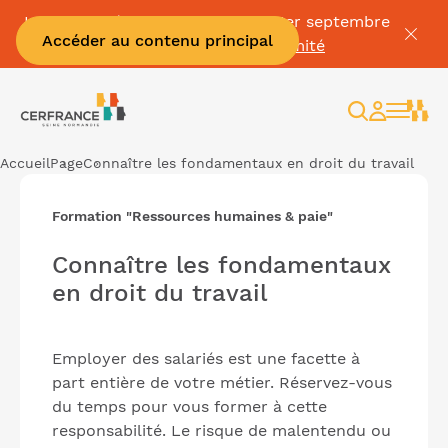
La Facture électronique c'est le 1er septembre
Accéder au contenu principal
👉
Mettez vous en conformité
Rechercher
Espace
client
Accueil
Page
Connaître les fondamentaux en droit du travail
Formation "Ressources humaines & paie"
Connaître les fondamentaux
en droit du travail
Employer des salariés est une facette à
part entière de votre métier. Réservez-vous
du temps pour vous former à cette
responsabilité. Le risque de malentendu ou