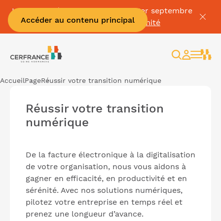
La Facture électronique c'est le 1er septembre
Accéder au contenu principal
👉
Mettez vous en conformité
Rechercher
Espace
client
Accueil
Page
Réussir votre transition numérique
Réussir votre transition
numérique
De la facture électronique à la digitalisation
de votre organisation, nous vous aidons à
gagner en efficacité, en productivité et en
sérénité. Avec nos solutions numériques,
pilotez votre entreprise en temps réel et
prenez une longueur d’avance.