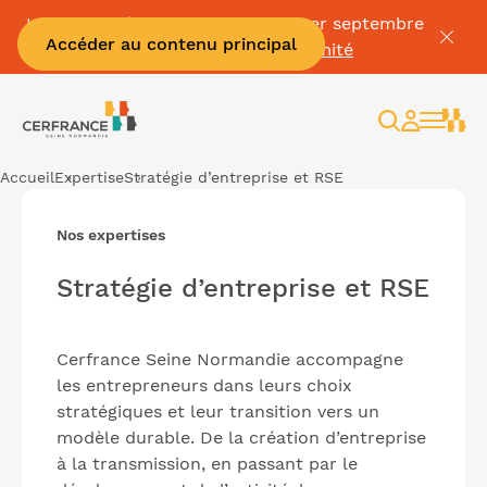
La Facture électronique c'est le 1er septembre
Accéder au contenu principal
👉
Mettez vous en conformité
Rechercher
Espace
client
Accueil
Expertise
Stratégie d’entreprise et RSE
Nos expertises
Stratégie d’entreprise et RSE
Cerfrance Seine Normandie accompagne
les entrepreneurs dans leurs choix
stratégiques et leur transition vers un
modèle durable. De la création d’entreprise
à la transmission, en passant par le