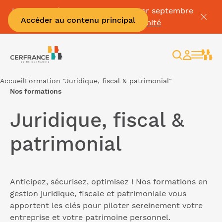
La Facture électronique c'est le 1er septembre
Accéder au contenu principal
👉
Mettez vous en conformité
Rechercher
Espace
client
Accueil
Formation "Juridique, fiscal & patrimonial"
Nos formations
Juridique, fiscal &
patrimonial
Anticipez, sécurisez, optimisez ! Nos formations en
gestion juridique, fiscale et patrimoniale vous
apportent les clés pour piloter sereinement votre
entreprise et votre patrimoine personnel.