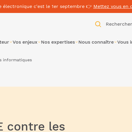
e électronique c'est le 1er septembre 👉
Mettez vous en 
Recherche
teur
Vos enjeux
Nos expertises
Nous connaître
Vous 
s informatiques
 contre les