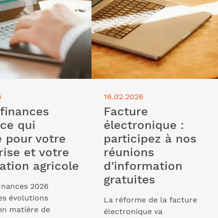
6
16.02.2026
 finances
Facture
 ce qui
électronique :
 pour votre
participez à nos
rise et votre
réunions
ation agricole
d’information
gratuites
finances 2026
es évolutions
La réforme de la facture
en matière de
électronique va