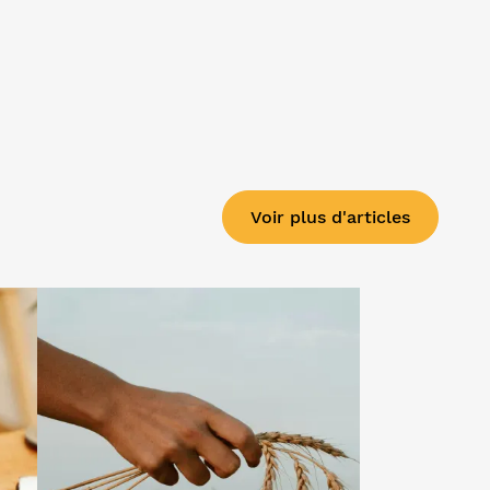
Voir plus d'articles
e :
Lire l'article "PAC 2026 : ce qui
change et comment bien sécuriser
votre déclaration"