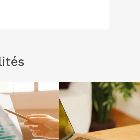
ités
 "Loi de finances 2026 :
Lire l'article "Facture électroniqu
 pour votre entreprise
participez à nos réunions
itation agricole"
d’information gratuites"