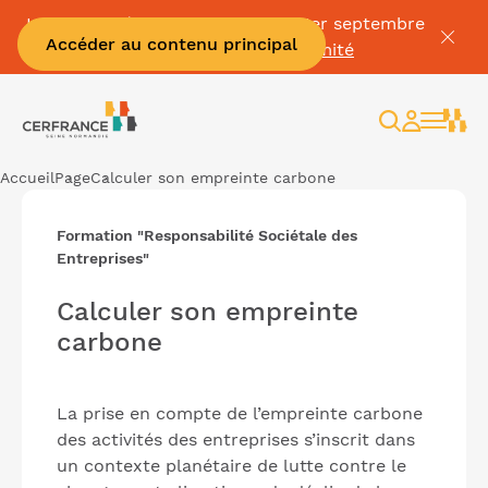
La Facture électronique c'est le 1er septembre
Accéder au contenu principal
👉
Mettez vous en conformité
Rechercher
Espace
client
Accueil
Page
Calculer son empreinte carbone
Formation "Responsabilité Sociétale des
Entreprises"
Calculer son empreinte
carbone
La prise en compte de l’empreinte carbone
des activités des entreprises s’inscrit dans
un contexte planétaire de lutte contre le