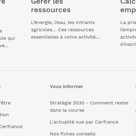
re
Gérer les
Calc
ressources
emp
L’énergie, l’eau, les intrants
La pri
agricoles… Ces ressources
l’empr
e
essentielles à votre activité...
activi
ble qui
s’inscri
ve...
e
Vous informer
'être
Stratégie 2030 - Comment rester
dans la course
tion
L'actualité vue par Cerfrance
Cerfrance
Nos fiches conseils