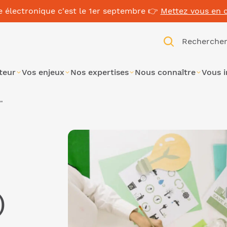
e électronique c'est le 1er septembre 👉
Mettez vous en 
Recherche
teur
Vos enjeux
Nos expertises
Nous connaître
Vous 
"
)