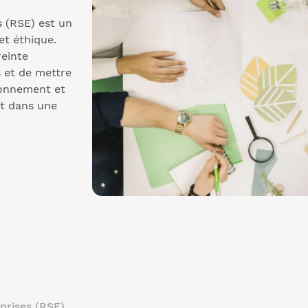
s (RSE) est un
et éthique.
einte
s et de mettre
ronnement et
nt dans une
prises (RSE)