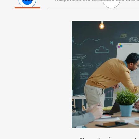
Liste
Lire l'article "Construisez v
des
trajectoire de durabilité"
articles