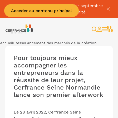
La Facture électronique c'est le 1er septembre
Accéder au contenu principal
👉
Mettez vous en conformité
Rechercher
Espace
client
Accueil
Presse
Lancement des marchés de la création
Pour toujours mieux
accompagner les
entrepreneurs dans la
réussite de leur projet,
Cerfrance Seine Normandie
lance son premier afterwork
Le 28 avril 2022, Cerfrance Seine