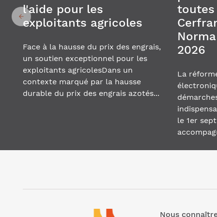
l'aide pour les
toutes
exploitants agricoles
Cerfra
Normand
Face à la hausse du prix des engrais,
2026
un soutien exceptionnel pour les
exploitants agricolesDans un
La réforme
contexte marqué par la hausse
électroniq
durable du prix des engrais azotés...
démarches
indispensa
le 1er se
accompagne
Nous connaîtr