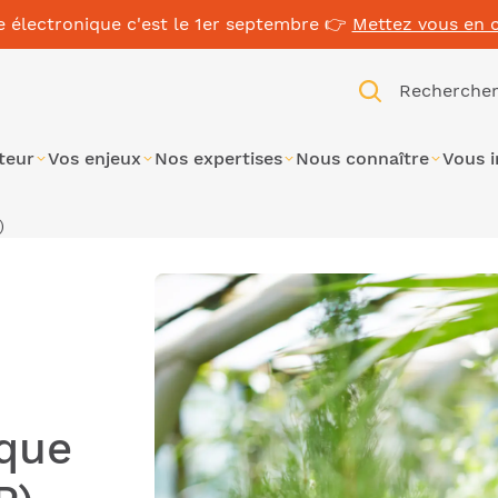
e électronique c'est le 1er septembre 👉
Mettez vous en 
Recherche
teur
Vos enjeux
Nos expertises
Nous connaître
Vous 
)
ique